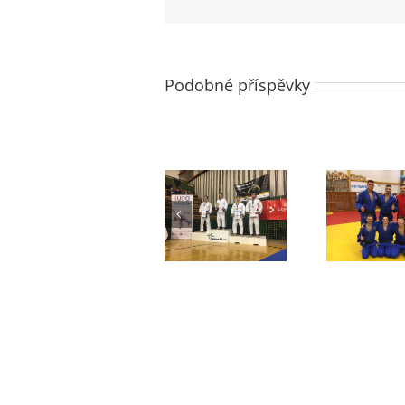
Podobné příspěvky
Mezinárodní
Extraliga
turnaj v Olmiku