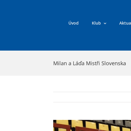
Přeskočit
na
obsah
Úvod
Klub
Aktua
Milan a Láďa Mistři Slovenska
Zobrazit
větší