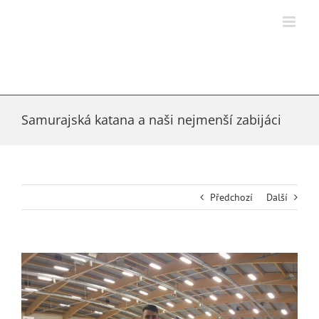
Přeskočit
na
obsah
Samurajská katana a naši nejmenší zabijáci
Předchozí
Další
Zobrazit
větší
obrázek