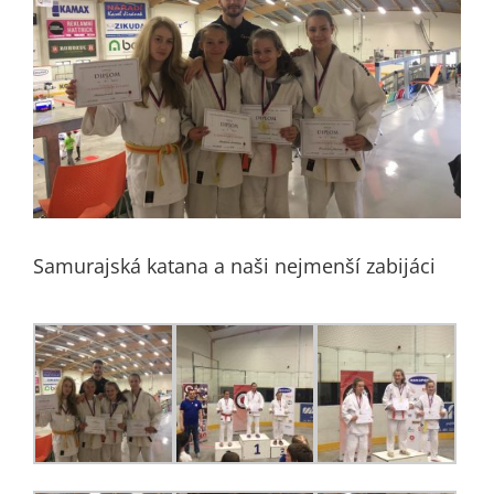
Samurajská katana a naši nejmenší zabijáci