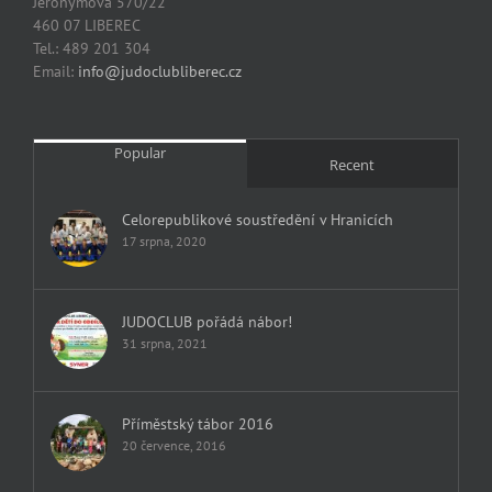
Jeronýmova 570/22
460 07 LIBEREC
Tel.: 489 201 304
Email:
info@judoclubliberec.cz
Popular
Recent
Celorepublikové soustředění v Hranicích
17 srpna, 2020
JUDOCLUB pořádá nábor!
31 srpna, 2021
Příměstský tábor 2016
20 července, 2016