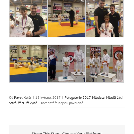
Od
Pavel Kytýr
|
18 května, 2017
|
Fotogalerie 2017
,
Mláďata
,
Mladší žáci
,
u
Starší žáci - žákyně
|
Komentáře nejsou povolené
textu
s
názvem
Samurajská
katana
Share This Story, Choose Your Platform!