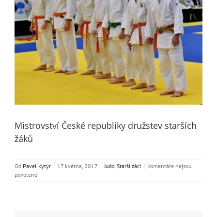
Mistrovství České republiky družstev starších
žáků
Od
Pavel Kytýr
|
17 května, 2017
|
Judo
,
Starší žáci
|
Komentáře nejsou
u
povolené
textu
s
názvem
Mistrovství