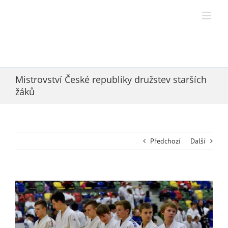
Přeskočit
na
obsah
Mistrovství České republiky družstev starších
žáků
Předchozí
Další
Zobrazit
větší
obrázek