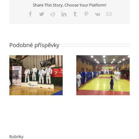
České
Share This Story, Choose Your Platform!
republiky
družstev
Facebook
Twitter
Reddit
LinkedIn
Tumblr
Pinterest
Vk
E-
starších
mail
žáků
Podobné příspěvky
v
Zprávy z Kyrgyzstánu
Extraliga
Rubriky