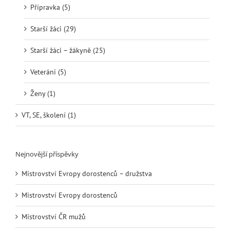
Přípravka (5)
Starší žáci (29)
Starší žáci – žákyně (25)
Veteráni (5)
Ženy (1)
VT, SE, školení (1)
Nejnovější příspěvky
Mistrovství Evropy dorostenců – družstva
Mistrovství Evropy dorostenců
Mistrovství ČR mužů