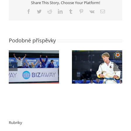
Share This Story, Choose Your Platform!
Facebook
Twitter
Reddit
LinkedIn
Tumblr
Pinterest
Vk
E-
mail
Podobné příspěvky
Mistrovství Evropy
va
dorostenců
Mistrovství ČR mužů
Rubriky