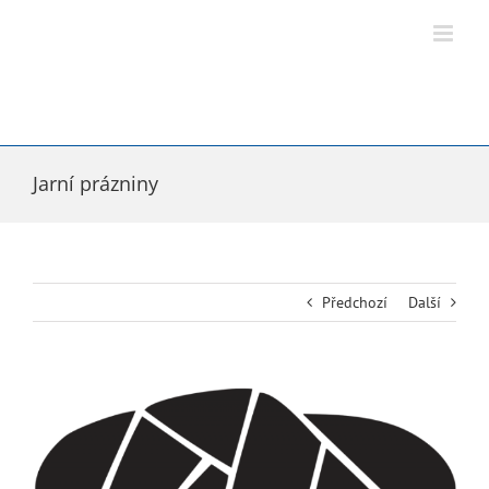
Přeskočit
na
obsah
Jarní prázniny
Předchozí
Další
Zobrazit
větší
obrázek