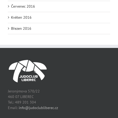
Červenec 2016
Květen 2016
Březen 2016
Jeronýmova 570/22
460 07 LIBEREC
Tel.: 489 201 304
Email:
info@judoclubliberec.cz