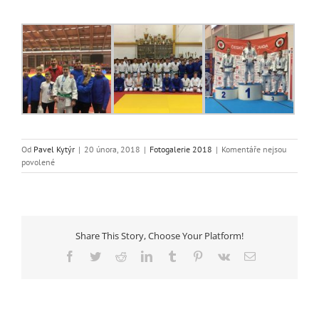
Od
Pavel Kytýr
|
20 února, 2018
|
Fotogalerie 2018
|
Komentáře nejsou
u
povolené
textu
s
názvem
Český
pohár
Share This Story, Choose Your Platform!
Ostrava
Facebook
Twitter
Reddit
LinkedIn
Tumblr
Pinterest
Vk
E-
mail