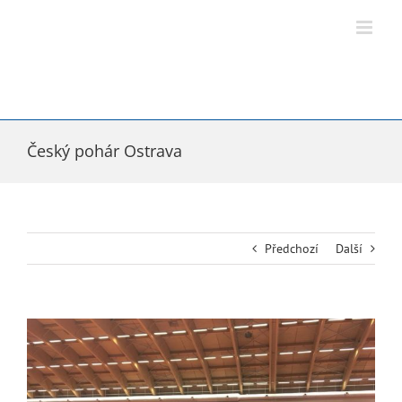
Přeskočit
na
obsah
Český pohár Ostrava
Předchozí
Další
Zobrazit
větší
obrázek