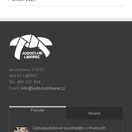
Jeronýmova 570/22
460 07 LIBEREC
Tel.: 489 201 304
Email:
info@judoclubliberec.cz
Popular
Recent
Celorepublikové soustředění v Hranicích