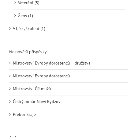
Veteráni (5)
Ženy (1)
VT, SE, školení (1)
Nejnovější příspěvky
Mistrovství Evropy dorostenců – družstva
Mistrovství Evropy dorostenců
Mistrovství ČR mužů
Český pohár Nový Bydžov
Přebor kraje