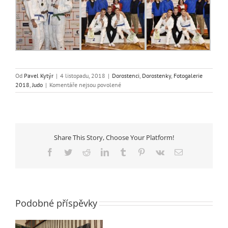
Od
Pavel Kytýr
|
4 listopadu, 2018
|
Dorostenci
,
Dorostenky
,
Fotogalerie
u
2018
,
Judo
|
Komentáře nejsou povolené
textu
s
názvem
Bronz
a
Share This Story, Choose Your Platform!
stříbro
z
Facebook
Twitter
Reddit
LinkedIn
Tumblr
Pinterest
Vk
E-
dorostenců
mail
Podobné příspěvky