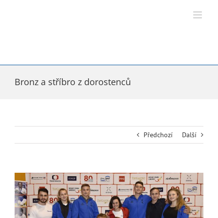
Přeskočit
na
obsah
Bronz a stříbro z dorostenců
Předchozí
Další
Zobrazit
větší
obrázek