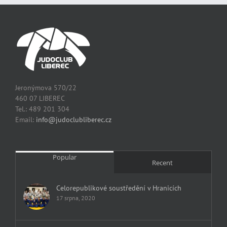
Jeronýmova 570/22
460 07 LIBEREC
Tel.: 489 201 304
Email:
info@judoclubliberec.cz
Popular
Recent
Celorepublikové soustředění v Hranicích
17 srpna, 2020