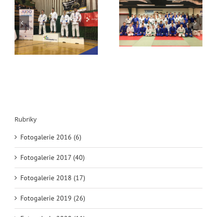
v
Extraliga
Liberecký SCM sraz
Rubriky
Fotogalerie 2016 (6)
Fotogalerie 2017 (40)
Fotogalerie 2018 (17)
Fotogalerie 2019 (26)