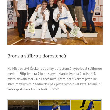
Bronz a stříbro z dorostenců
Na Mistrovství České republiky dorostenců vybojoval stříbrnou
medaili Filip Ivanka
?
bronz urval Martin Ivanka
?
krásné 5.
místo získala Maruška Laščáková, která patří věkem ještě ke
starším žákyním
?
sedmičku pak ještě vybojoval Péťa Kolářů
??
Velká gratulace kucí a holko!
?
??
??