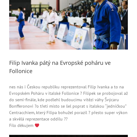
Filip Ivanka pátý na Evropské poháru ve
Follonice
nes nás i Českou republiku reprezentoval Filip Ivanka a to na
Evropském Poháru v italské Follonice ? Filípek se probojoval až
do semi-finále, kde podlehl budoucímu vítězi váhy Švýcaru
Bonfferonovi ?o třetí místo se šel poprat s italskou “jedničkou”
Centracchiem, který Filipa bohužel porazil ? přesto super výkon
a skvělá reprezentace oddílu ??
Fílo děkujem