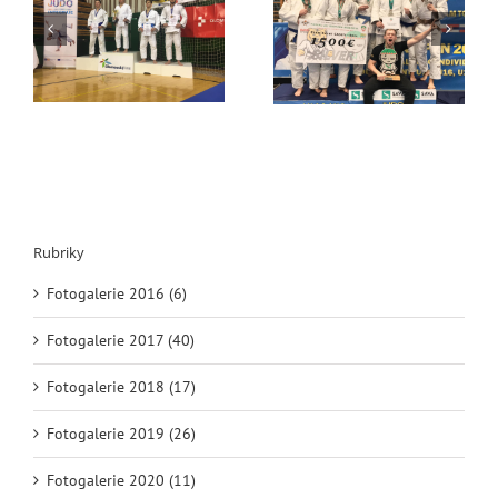
PŘEPIŠTE DĚJINY!
JéCéčko získalo
v
Top Tournament
stříbrné medaile v
Warsaw Open
prestižním turnaji
družstev
Rubriky
Fotogalerie 2016 (6)
Fotogalerie 2017 (40)
Fotogalerie 2018 (17)
Fotogalerie 2019 (26)
Fotogalerie 2020 (11)