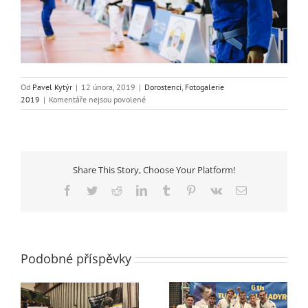
Od
Pavel Kytýr
|
12 února, 2019
|
Dorostenci
,
Fotogalerie
u
2019
|
Komentáře nejsou povolené
textu
s
názvem
Filip
Ivanka
Share This Story, Choose Your Platform!
pátý
na
Facebook
Twitter
Reddit
LinkedIn
Tumblr
Pinterest
Vk
E-
Evropské
mail
poháru
ve
Follonice
Podobné příspěvky