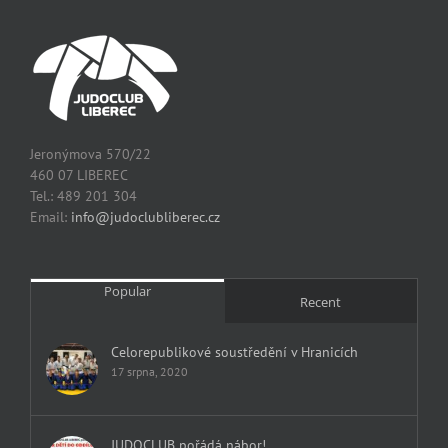
Jeronýmova 570/22
460 07 LIBEREC
Tel.: 489 201 304
Email:
info@judoclubliberec.cz
Popular
Recent
Celorepublikové soustředění v Hranicích
17 srpna, 2020
JUDOCLUB pořádá nábor!