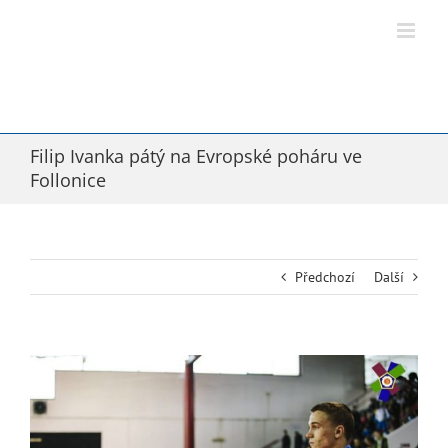
Přeskočit
na
obsah
Filip Ivanka pátý na Evropské poháru ve
Follonice
Předchozí
Další
Zobrazit
větší
obrázek