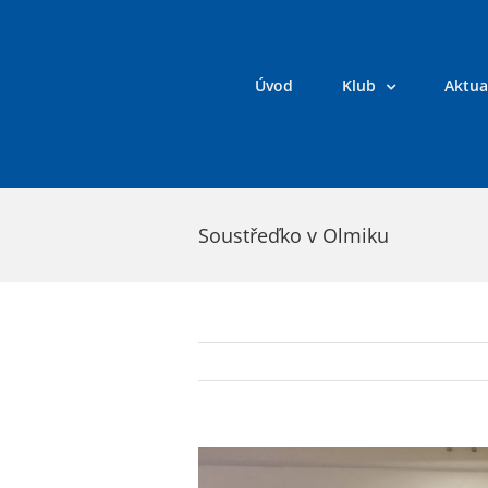
Přeskočit
na
obsah
Úvod
Klub
Aktua
Soustřeďko v Olmiku
Zobrazit
větší