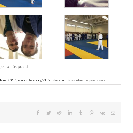
e, to nás posílí
u
lerie 2017
,
Junioři - Juniorky
,
VT, SE, školení
|
Komentáře nejsou povolené
textu
s
názvem
Soustřeďko
v
Olmiku
Facebook
Twitter
Reddit
LinkedIn
Tumblr
Pinterest
Vk
E-
mail