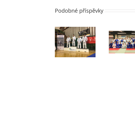
Podobné příspěvky
Filí
Mezinárodní
Liberecký SCM
ve
turnaj v Olmiku
sraz
Š