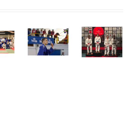
Filip Ivanka pátý
pek Ivanka si
Martin Ivanka
na Evropské
ze zlato ze
vyházel sever
poháru ve
panělska!
Evropy!
Follonice