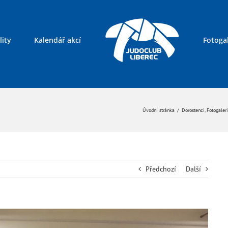
lity
Kalendář akcí
Fotogal
Kontakty
Úvodní stránka
/
Dorostenci
,
Fotogaler
Předchozí
Další