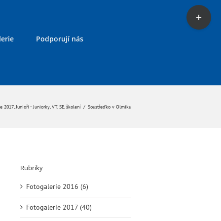
Toggle
Sliding
Bar
erie
Podporují nás
Area
ie 2017
,
Junioři - Juniorky
,
VT, SE, školení
/
Soustřeďko v Olmiku
Rubriky
Fotogalerie 2016 (6)
Fotogalerie 2017 (40)