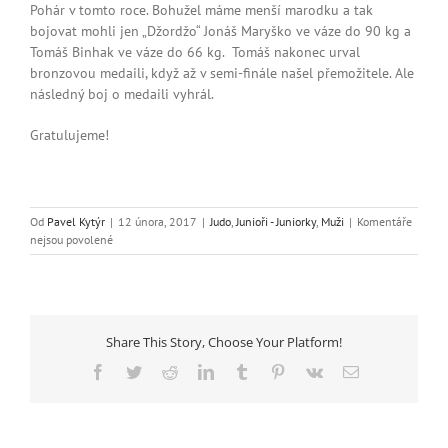
Pohár v tomto roce. Bohužel máme menší marodku a tak
bojovat mohli jen „Džordžo“ Jonáš Maryško ve váze do 90 kg a
Tomáš Binhak ve váze do 66 kg. Tomáš nakonec urval
bronzovou medaili, když až v semi-finále našel přemožitele. Ale
následný boj o medaili vyhrál.
Gratulujeme!
Od
Pavel Kytýr
|
12 února, 2017
|
Judo
,
Junioři - Juniorky
,
Muži
|
Komentáře
u
nejsou povolené
textu
s
názvem
Tomáš
Binhak
Share This Story, Choose Your Platform!
bronzový
na
Facebook
Twitter
Reddit
LinkedIn
Tumblr
Pinterest
Vk
E-
USK
mail
Cupu