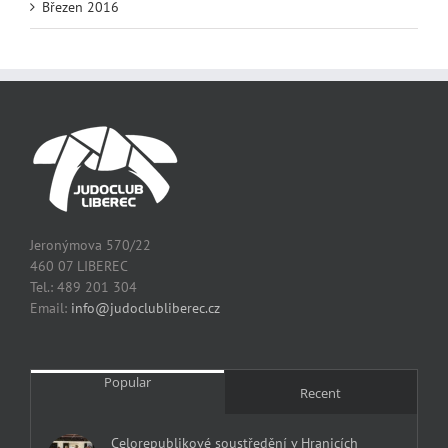
Březen 2016
Jeronýmova 570/22
460 07 LIBEREC
Tel.: 489 201 304
Email:
info@judoclubliberec.cz
Popular
Recent
Celorepublikové soustředění v Hranicích