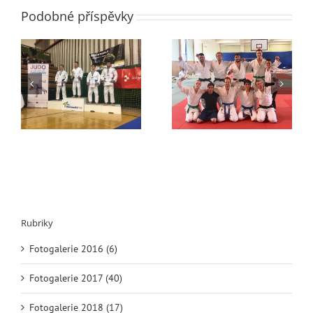
Podobné příspěvky
1. liga – postup do
v
finálové skupiny ->
Liberecký SCM sraz
SPLNĚNO!
Rubriky
Fotogalerie 2016 (6)
Fotogalerie 2017 (40)
Fotogalerie 2018 (17)