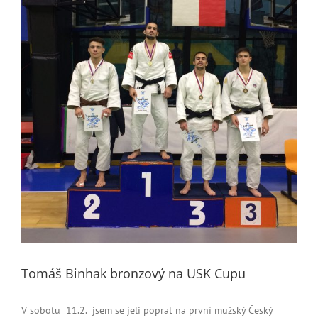
Tomáš Binhak bronzový na USK Cupu
V sobotu 11.2. jsem se jeli poprat na první mužský Český