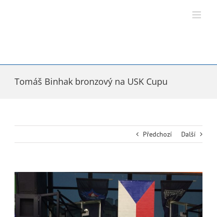
Přeskočit
na
obsah
Tomáš Binhak bronzový na USK Cupu
Předchozí
Další
Zobrazit
větší
obrázek